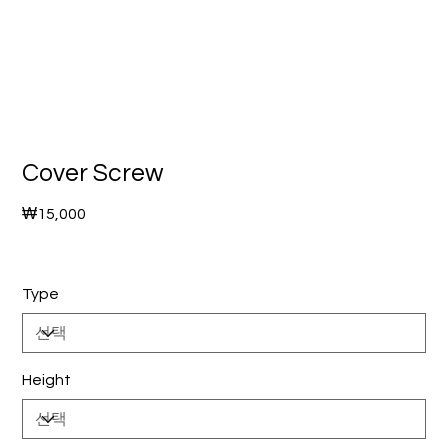
Cover Screw
가
₩15,000
격
Type
Height