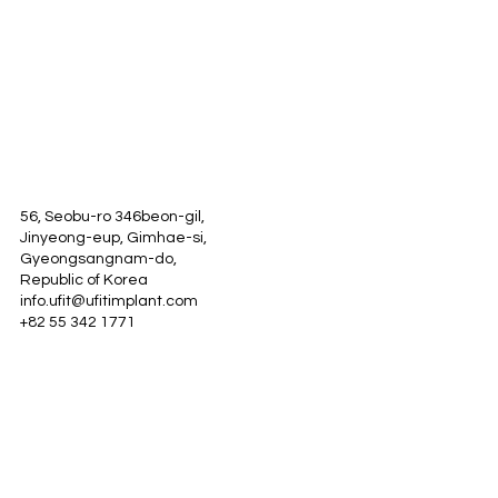
56, Seobu-ro 346beon-gil,
Jinyeong-eup, Gimhae-si,
Gyeongsangnam-do,
Republic of Korea
info.ufit@ufitimplant.com
+82 55 342 1771